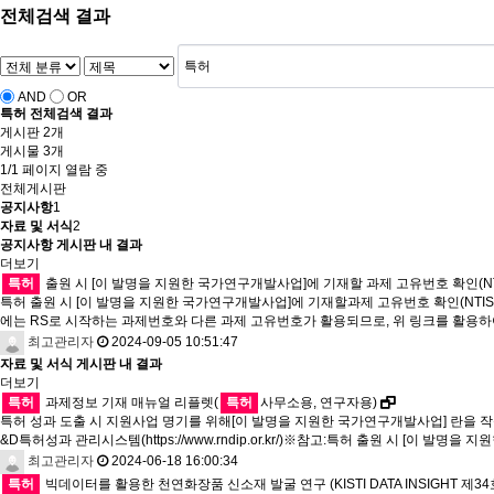
전체검색 결과
AND
OR
특허
전체검색 결과
게시판 2개
게시물 3개
1/1 페이지 열람 중
전체게시판
공지사항
1
자료 및 서식
2
공지사항 게시판 내 결과
더보기
특허
출원 시 [이 발명을 지원한 국가연구개발사업]에 기재할 과제 고유번호 확인(NT
특허 출원 시 [이 발명을 지원한 국가연구개발사업]에 기재할과제 고유번호 확인(NTIS) 방법- 
에는 RS로 시작하는 과제번호와 다른 과제 고유번호가 활용되므로, 위 링크를 활용
최고관리자
2024-09-05 10:51:47
자료 및 서식 게시판 내 결과
더보기
특허
과제정보 기재 매뉴얼 리플렛(
특허
사무소용, 연구자용)
특허 성과 도출 시 지원사업 명기를 위해[이 발명을 지원한 국가연구개발사업] 란을 
&D특허성과 관리시스템(https://www.rndip.or.kr/)※참고:특허 출원 시 [이 발명을 지원한 
최고관리자
2024-06-18 16:00:34
특허
빅데이터를 활용한 천연화장품 신소재 발굴 연구 (KISTI DATA INSIGHT 제34