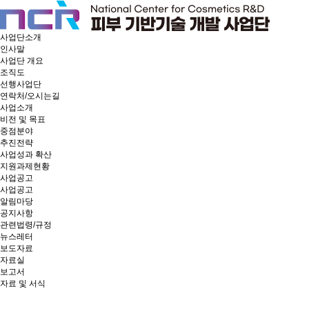
사업단소개
인사말
사업단 개요
조직도
선행사업단
연락처/오시는길
사업소개
비전 및 목표
중점분야
추진전략
사업성과 확산
지원과제현황
사업공고
사업공고
알림마당
공지사항
관련법령/규정
뉴스레터
보도자료
자료실
보고서
자료 및 서식