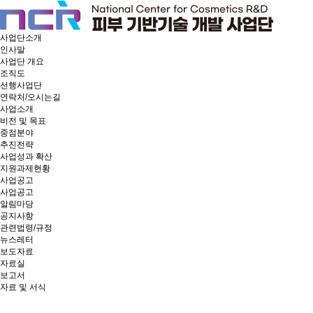
사업단소개
인사말
사업단 개요
조직도
선행사업단
연락처/오시는길
사업소개
비전 및 목표
중점분야
추진전략
사업성과 확산
지원과제현황
사업공고
사업공고
알림마당
공지사항
관련법령/규정
뉴스레터
보도자료
자료실
보고서
자료 및 서식