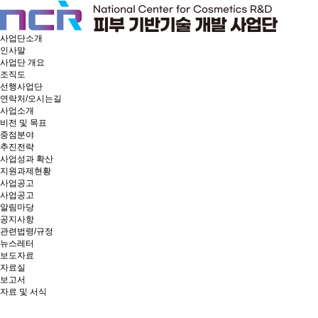
사업단소개
인사말
사업단 개요
조직도
선행사업단
연락처/오시는길
사업소개
비전 및 목표
중점분야
추진전략
사업성과 확산
지원과제현황
사업공고
사업공고
알림마당
공지사항
관련법령/규정
뉴스레터
보도자료
자료실
보고서
자료 및 서식